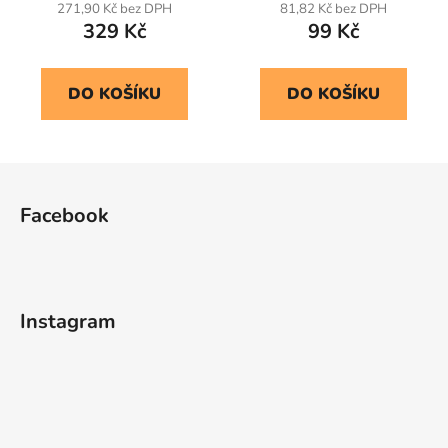
271,90 Kč bez DPH
81,82 Kč bez DPH
329 Kč
99 Kč
DO KOŠÍKU
DO KOŠÍKU
Z
á
Facebook
p
a
t
í
Instagram