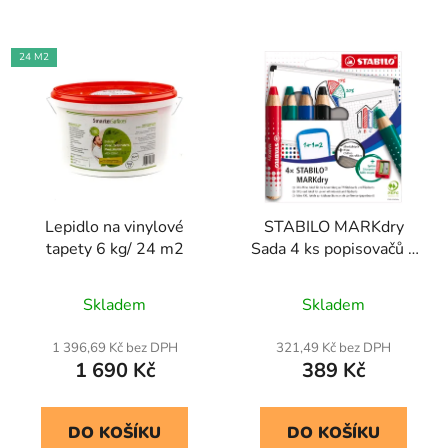
24 M2
Lepidlo na vinylové
STABILO MARKdry
tapety 6 kg/ 24 m2
Sada 4 ks popisovačů s
ořezávátkem a utěrkou
Skladem
Skladem
1 396,69 Kč bez DPH
321,49 Kč bez DPH
1 690 Kč
389 Kč
DO KOŠÍKU
DO KOŠÍKU