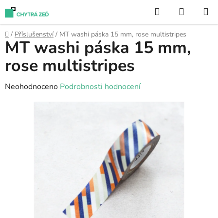
Přejít
Hledat
NÁKUP
na
KOŠÍK
obsah
Domů
/
Příslušenství
/
MT washi páska 15 mm, rose multistripes
MT washi páska 15 mm,
rose multistripes
Průměrné
Neohodnoceno
Podrobnosti hodnocení
hodnocení
produktu
je
0,0
z
5
hvězdiček.