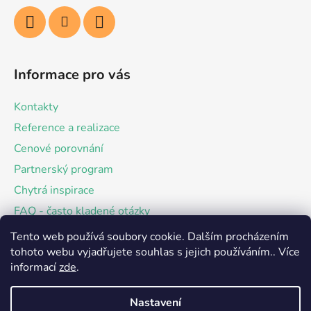
Informace pro vás
Kontakty
Reference a realizace
Cenové porovnání
Partnerský program
Chytrá inspirace
FAQ - často kladené otázky
Jak nakupovat
Tento web používá soubory cookie. Dalším procházením
tohoto webu vyjadřujete souhlas s jejich používáním.. Více
Zákaznické reference
informací
zde
.
Obchodní podmínky
Podmínky ochrany osobních údajů
Nastavení