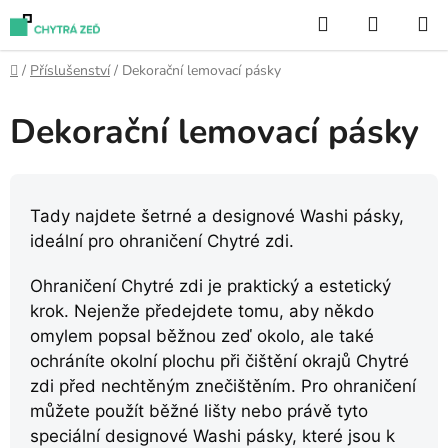
Přejít
Hledat
NÁKUP
na
KOŠÍK
obsah
Domů
/
Příslušenství
/
Dekorační lemovací pásky
Dekorační lemovací pásky
Tady najdete šetrné a designové Washi pásky,
ideální pro ohraničení Chytré zdi.
Ohraničení Chytré zdi je praktický a estetický
krok. Nejenže předejdete tomu, aby někdo
omylem popsal běžnou zeď okolo, ale také
ochráníte okolní plochu při čištění okrajů Chytré
zdi před nechtěným znečištěním. Pro ohraničení
můžete použít běžné lišty nebo právě tyto
speciální designové Washi pásky, které jsou k