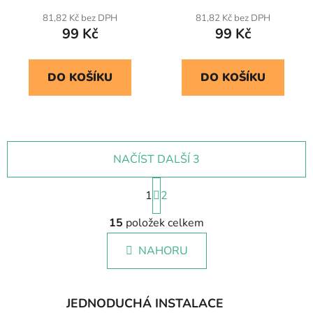
81,82 Kč bez DPH
81,82 Kč bez DPH
99 Kč
99 Kč
DO KOŠÍKU
DO KOŠÍKU
NAČÍST DALŠÍ 3
S
1
t
2
r
O
á
15
položek celkem
v
n
l
k
NAHORU
á
o
d
v
a
á
c
n
JEDNODUCHÁ INSTALACE