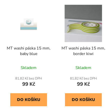
V
e
ý
n
p
í
i
p
s
r
p
o
r
d
MT washi páska 15 mm,
MT washi páska 15 mm,
o
u
baby blue
border kiwi
d
k
u
t
Skladem
Skladem
k
ů
t
81,82 Kč bez DPH
81,82 Kč bez DPH
ů
99 Kč
99 Kč
DO KOŠÍKU
DO KOŠÍKU