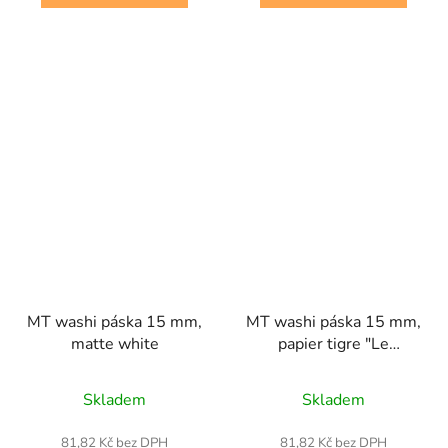
MT washi páska 15 mm,
MT washi páska 15 mm,
matte white
papier tigre "Le
memory"
Skladem
Skladem
81,82 Kč bez DPH
81,82 Kč bez DPH