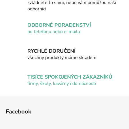
í
í
zvládnete to sami, nebo vám pomůžou naši
p
odborníci
r
v
ODBORNÉ PORADENSTVÍ
k
po telefonu nebo e-mailu
y
v
ý
RYCHLÉ DORUČENÍ
p
všechny produkty máme skladem
i
s
u
TISÍCE SPOKOJENÝCH ZÁKAZNÍKŮ
firmy, školy, kavárny i domácnosti
Z
á
Facebook
p
a