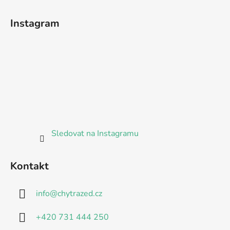
t
í
Instagram
Sledovat na Instagramu
Kontakt
info
@
chytrazed.cz
+420 731 444 250