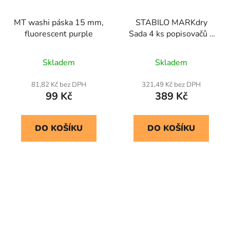
MT washi páska 15 mm,
STABILO MARKdry
fluorescent purple
Sada 4 ks popisovačů s
ořezávátkem a utěrkou
Skladem
Skladem
81,82 Kč bez DPH
321,49 Kč bez DPH
99 Kč
389 Kč
DO KOŠÍKU
DO KOŠÍKU