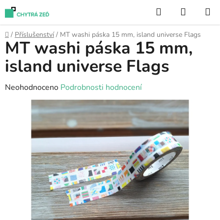
Přejít
Hledat
NÁKUP
na
KOŠÍK
obsah
Domů
/
Příslušenství
/
MT washi páska 15 mm, island universe Flags
MT washi páska 15 mm,
island universe Flags
Průměrné
Neohodnoceno
Podrobnosti hodnocení
hodnocení
produktu
je
0,0
z
5
hvězdiček.