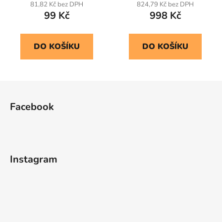
81,82 Kč bez DPH
824,79 Kč bez DPH
99 Kč
998 Kč
DO KOŠÍKU
DO KOŠÍKU
Z
á
Facebook
p
a
t
í
Instagram