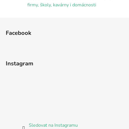
i
firmy, školy, kavárny i domácnosti
s
u
Z
á
Facebook
p
a
t
í
Instagram
Sledovat na Instagramu