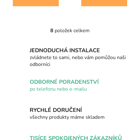
8
položek celkem
O
v
l
JEDNODUCHÁ INSTALACE
á
zvládnete to sami, nebo vám pomůžou naši
d
odborníci
a
c
í
ODBORNÉ PORADENSTVÍ
p
po telefonu nebo e-mailu
r
v
k
RYCHLÉ DORUČENÍ
y
všechny produkty máme skladem
v
ý
p
TISÍCE SPOKOJENÝCH ZÁKAZNÍKŮ