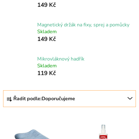
149 Kč
Magnetický držák na fixy, sprej a pomůcky
Skladem
149 Kč
Mikrovláknový hadřík
Skladem
119 Kč
Ř
Řadit podle:
Doporučujeme
a
z
V
e
ý
n
p
í