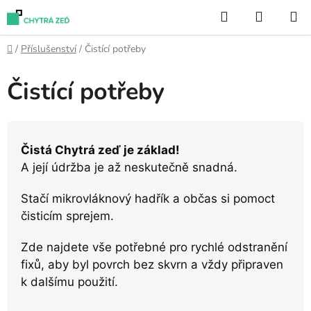
Přejít
Hledat
NÁKUP
na
KOŠÍK
obsah
Domů
/
Příslušenství
/
Čistící potřeby
Čistící potřeby
Čistá Chytrá zeď je základ!
A její údržba je až neskutečně snadná.
Stačí mikrovláknový hadřík a občas si pomoct
čisticím sprejem.
Zde najdete vše potřebné pro rychlé odstranění
fixů, aby byl povrch bez skvrn a vždy připraven
k dalšímu použití.