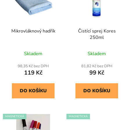
i
p
s
r
p
o
r
d
Mikrovláknový hadřík
Čistící sprej Kores
o
u
250ml
d
k
u
t
Skladem
Skladem
k
ů
t
98,35 Kč bez DPH
81,82 Kč bez DPH
ů
119 Kč
99 Kč
DO KOŠÍKU
DO KOŠÍKU
MAGNETICKÁ
MAGNETICKÁ