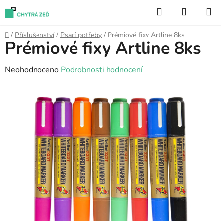
Přejít
Hledat
NÁKUP
na
KOŠÍK
obsah
Domů
/
Příslušenství
/
Psací potřeby
/
Prémiové fixy Artline 8ks
Prémiové fixy Artline 8ks
Průměrné
Neohodnoceno
Podrobnosti hodnocení
hodnocení
produktu
je
0,0
z
5
hvězdiček.