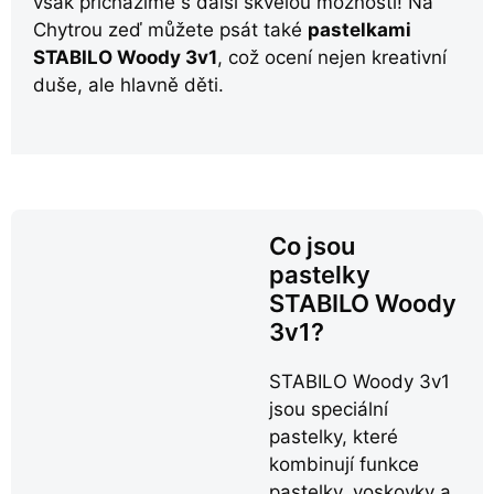
však přicházíme s další skvělou možností! Na
Chytrou zeď můžete psát také
pastelkami
STABILO Woody 3v1
, což ocení nejen kreativní
duše, ale hlavně děti.
Co jsou
pastelky
STABILO Woody
3v1?
STABILO Woody 3v1
jsou speciální
pastelky, které
kombinují funkce
pastelky, voskovky a