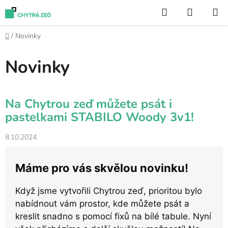
Přejít
Hledat
NÁKUP
na
KOŠÍK
obsah
Domů
/
Novinky
Novinky
V
Na Chytrou zeď můžete psát i
ý
pastelkami STABILO Woody 3v1!
p
i
8.10.2024
s
č
Máme pro vás skvělou novinku!
l
á
Když jsme vytvořili Chytrou zeď, prioritou bylo
n
nabídnout vám prostor, kde můžete psát a
k
kreslit snadno s pomocí fixů na bílé tabule. Nyní
ů